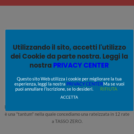
Utilizzando il sito, accetti l'utilizzo
I NOSTRI PORTALI WEB
dei Cookie da parte nostra. Leggi la
PROFESSIONALI
nostra
PRIVACY CENTER
Non siamo semplici rivenditori di banda streaming, ma offriamo
Questo sito Web utilizza i cookie per migliorare la tua
esperienza, leggi la nostra
PRIVACY CENTER
Ma se vuoi
soluzioni che possano completare il tuo progetto WEB TV
puoi annullare l'iscrizione, se lo desideri.
RIFIUTA
a partire dallo sviluppo di PORTALI WEB PROFESSIONALI che
ACCETTA
possano GARANTIRE Innovazione, Fruibilità e Sicurezza.
L'investimento di realizzare il portale web con CREARE WEB TV
è una "tantum" nella quale concediamo una rateizzata in 12 rate
a TASSO ZERO.