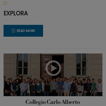
EXPLORA
READ MORE
21
CREARE
Aprile
WEB
2020
TV