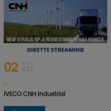
Aprile
WEB
2020
TV
02
2017
OTT
IVECO CNH Industrial