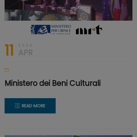
11
2020
APR
Ministero dei Beni Culturali
READ MORE
11
CREARE