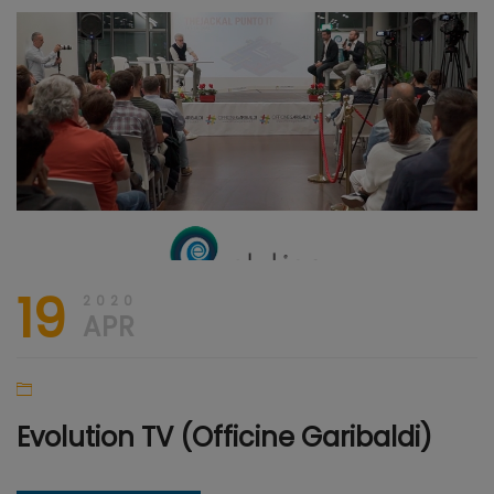
22
CREARE
Aprile
WEB
2020
TV
19
2020
APR
Evolution TV (Officine Garibaldi)