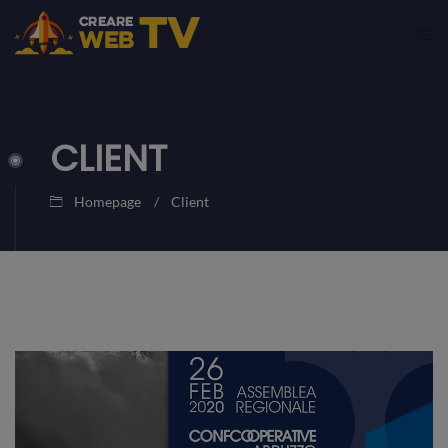
CLIENT
Homepage
Client
20
CREARE
Aprile
WEB
2020
TV