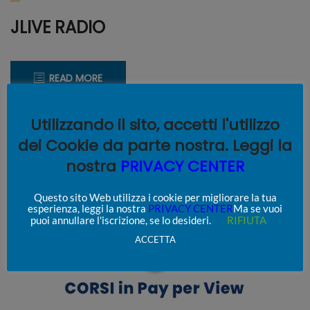
JLIVE RADIO
READ MORE
Utilizzando il sito, accetti l'utilizzo
dei Cookie da parte nostra. Leggi la
19
CREARE
Aprile
WEB
nostra
PRIVACY CENTER
2020
TV
Questo sito Web utilizza i cookie per migliorare la tua
esperienza, leggi la nostra
PRIVACY CENTER
Ma se vuoi
puoi annullare l'iscrizione, se lo desideri.
RIFIUTA
ACCETTA