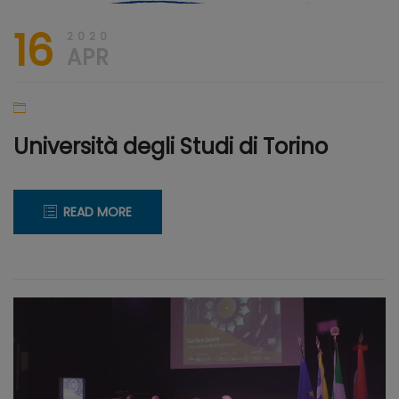
16
2020
APR
Università degli Studi di Torino
READ MORE
20
CREARE
Aprile
WEB
2020
TV