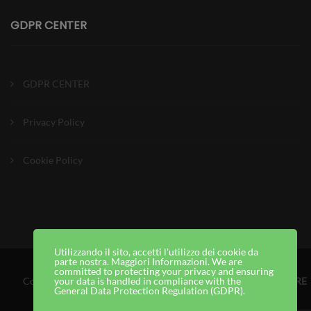
GDPR CENTER
GDPR CENTER
Privacy Policy
Cookie Policy
Utilizzando il sito, accetti l'utilizzo dei cookie da
parte nostra. Maggiori Informazioni. We are
committed to protecting your privacy and ensuring
Copyright © 2025
Creare WEB TV
, Ideato e Realizzato da
CREARE
your data is handled in compliance with the
General Data Protection Regulation (GDPR)
.
WEB TV