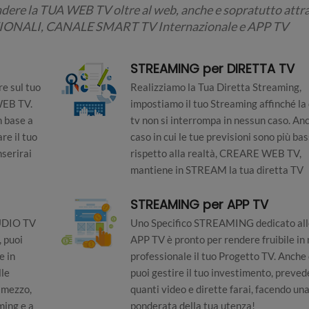
ndere la TUA WEB TV oltre al web, anche e sopratutto attr
ONALI, CANALE SMART TV Internazionale e APP TV
STREAMING per DIRETTA TV
e sul tuo
Realizziamo la Tua Diretta Streaming,
 WEB TV.
impostiamo il tuo Streaming affinché la 
 base a
tv non si interrompa in nessun caso. An
re il tuo
caso in cui le tue previsioni sono più ba
nserirai
rispetto alla realtà, CREARE WEB TV,
mantiene in STREAM la tua diretta TV
STREAMING per APP TV
TUDIO TV
Uno Specifico STREAMING dedicato all
 puoi
APP TV è pronto per rendere fruibile in
e in
professionale il tuo Progetto TV. Anche 
lle
puoi gestire il tuo investimento, preve
l mezzo,
quanti video e dirette farai, facendo un
ming e a
ponderata della tua utenza!