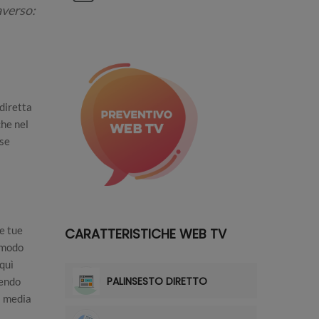
averso:
diretta
che nel
sse
e tue
CARATTERISTICHE WEB TV
 modo
quì
PALINSESTO DIRETTO
dendo
a media