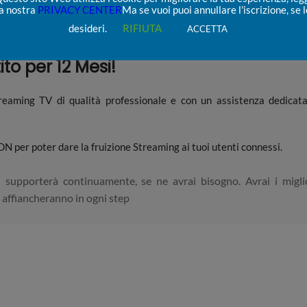
la nostra
PRIVACY CENTER
Ma se vuoi puoi annullare l'iscrizione, se l
desideri.
RIFIUTA
ACCETTA
to per 12 Mesi!
eaming TV di qualità professionale e con un assistenza dedicat
CDN per poter dare la fruizione Streaming ai tuoi utenti connessi.
supporterà continuamente, se ne avrai bisogno. Avrai i migli
 affiancheranno in ogni step