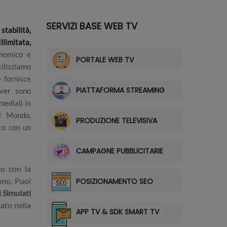
SERVIZI BASE WEB TV
abilità,
limitata,
onomico e
PORTALE WEB TV
ilizziamo
 fornisce
PIATTAFORMA STREAMING
rver sono
mediali in
el Mondo,
PRODUZIONE TELEVISIVA
to con un
CAMPAGNE PUBBLICITARIE
do con la
ano. Puoi
POSIZIONAMENTO SEO
i Simulati
ato nella
APP TV & SDK SMART TV