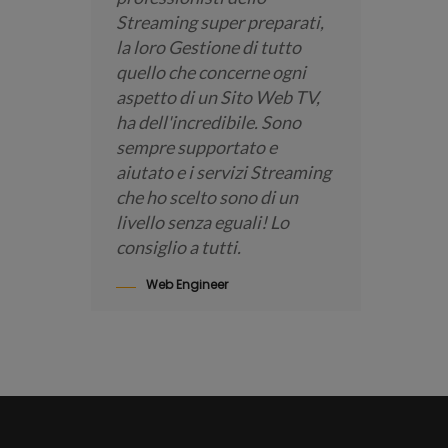
Streaming super preparati,
Abbiamo
la loro Gestione di tutto
PAY TV,
quello che concerne ogni
possibil
aspetto di un Sito Web TV,
poter us
ha dell'incredibile. Sono
PORTAL
sempre supportato e
di alto 
aiutato e i servizi Streaming
il Tea
che ho scelto sono di un
è stato 
livello senza eguali! Lo
creato 
consiglio a tutti.
mondo!
Web Engineer
GIAM