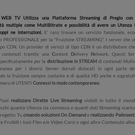
EB TV Utilizza una Piattaforma Streaming di Pregio con st
ità multiple come MultiBitrate e possibilità di avere un Utenza Il
oppi ne interruzioni.
E' raro trovare un servizio funzionale, ec
to PROFESSIONALE per la "Fruizione STREAMING". I server che ut
ipo CDN. Un provider di servizi di tipo CDN è un distributore che
te contenuti tramite una
C
ontent
D
elivery
N
etwork. Questi Se
 specificatamente per la
distribuzione in STREAM
di contenuti Multi
ranea per i diversi Server dorsali dislocati in ogni parte d
o la fruizione sempre costante e di qualità HD anche e sopratut
umero di UTENTI
Connessi in modo contemporaneo
.
Puoi
realizzare Dirette Live Streaming
visibili in tutto il mon
occhi quanta Utenza sia connessa e quanti dati Streaming scaric
Progetto Tv,
creando soluzioni On Demand
e
realizzando Palinsest
 Fruibili i tuoi Film e/o Video Corsi e ogni altro Contenuto alloc