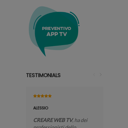
TESTIMONIALS
ALESSIO
ELISABET
CREARE WEB TV
, ha dei
Lo STR
professionisti dello
per ogni