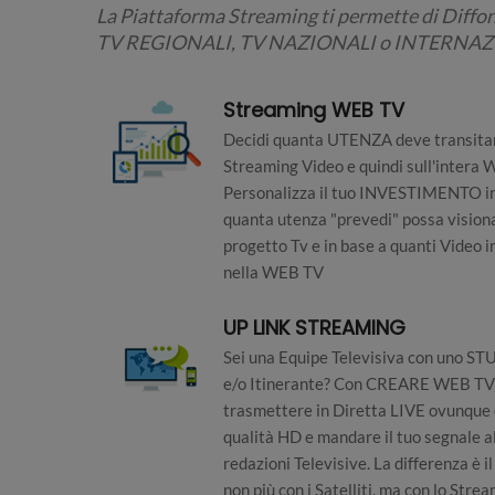
La Piattaforma Streaming ti permette di Diffo
TV REGIONALI, TV NAZIONALI o INTERNAZI
Streaming WEB TV
Decidi quanta UTENZA deve transitar
Streaming Video e quindi sull'intera
Personalizza il tuo INVESTIMENTO in
quanta utenza "prevedi" possa visiona
progetto Tv e in base a quanti Video i
nella WEB TV
UP LINK STREAMING
Sei una Equipe Televisiva con uno S
e/o Itinerante? Con CREARE WEB TV,
trasmettere in Diretta LIVE ovunque 
qualità HD e mandare il tuo segnale a
redazioni Televisive. La differenza è i
non più con i Satelliti, ma con lo Strea