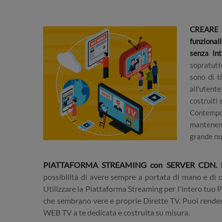
CREARE W
funzional
senza int
sopratut
sono di t
all'uten
costruiti
Contempo
mantenend
grande n
PIATTAFORMA STREAMING con SERVER CDN.
possibilità di avere sempre a portata di mano e di 
Utilizzare la Piattaforma Streaming per l'intero tuo 
che sembrano vere e proprie Dirette TV. Puoi rendere
WEB TV a te dedicata e costruita su misura.