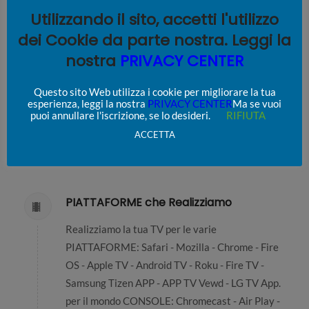
Utilizzando il sito, accetti l'utilizzo
COSTI Mensili di CONSUMO da Fatturare con il SERVER
dei Cookie da parte nostra. Leggi la
Il Flusso STREAMING e lo STORAGE, avranno
nostra
PRIVACY CENTER
un costo a parte dalla costruzione e sviluppo
della multipiattaforma in Cloud da parte di
Questo sito Web utilizza i cookie per migliorare la tua
CREARE WEB TV e sono SCALABILI. I Costi si
esperienza, leggi la nostra
PRIVACY CENTER
Ma se vuoi
puoi annullare l'iscrizione, se lo desideri.
RIFIUTA
basano sul consumo reale e sarà il committente
ACCETTA
ad acquistare il pacchetto mensile
PIATTAFORME che Realizziamo
Realizziamo la tua TV per le varie
PIATTAFORME: Safari - Mozilla - Chrome - Fire
OS - Apple TV - Android TV - Roku - Fire TV -
Samsung Tizen APP - APP TV Vewd - LG TV App.
per il mondo CONSOLE: Chromecast - Air Play -