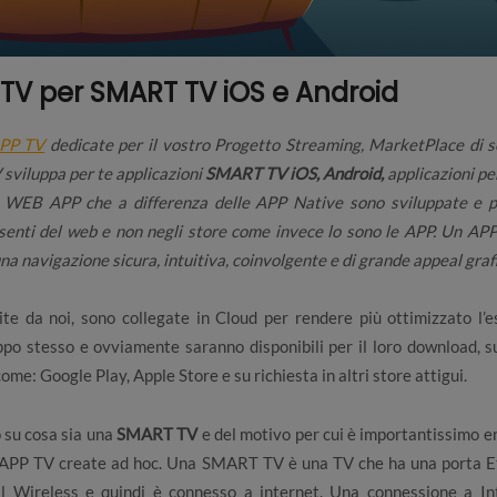
TV per SMART TV iOS e Android
PP TV
dedicate per il vostro Progetto Streaming, MarketPlace di se
sviluppa per te applicazioni
SMART TV iOS, Android,
applicazioni per
di WEB APP che a differenza delle APP Native sono sviluppate e p
resenti del web e non negli store come invece lo sono le APP. Un A
 una navigazione sicura, intuitiva, coinvolgente e di grande appeal graf
te da noi, sono collegate in Cloud per rendere più ottimizzato l’e
uppo stesso e ovviamente saranno disponibili per il loro download, s
ome: Google Play, Apple Store e su richiesta in altri store attigui.
 su cosa sia una
SMART TV
e del motivo per cui è importantissimo e
e APP TV create ad hoc. Una SMART TV è una TV che ha una porta E
l Wireless e quindi è connesso a internet. Una connessione a In