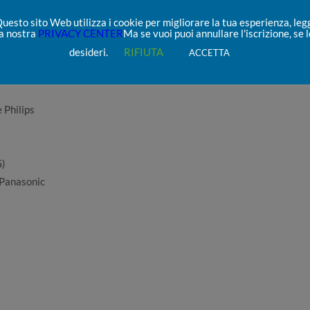
uesto sito Web utilizza i cookie per migliorare la tua esperienza, leg
la nostra
PRIVACY CENTER
Ma se vuoi puoi annullare l'iscrizione, se l
id
desideri.
RIFIUTA
ACCETTA
 Philips
G)
Panasonic