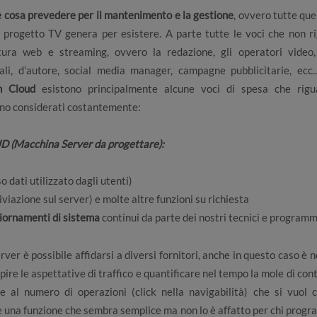
e cosa prevedere per il mantenimento e la gestione
, ovvero tutte quel
l progetto TV genera per esistere. A parte tutte le voci che non r
ttura web e streaming, ovvero la redazione, gli operatori video,
cali, d’autore, social media manager, campagne pubblicitarie, ecc.
n Cloud
esistono principalmente alcune voci di spesa che rigu
no considerati costantemente:
(Macchina Server da progettare):
o dati utilizzato dagli utenti)
iviazione sul server) e molte altre funzioni su richiesta
iornamenti di sistema
continui da parte dei nostri tecnici e program
rver è possibile affidarsi a diversi fornitori, anche in questo caso è 
pire le aspettative di traffico e quantificare nel tempo la mole di con
tre al numero di operazioni (click nella navigabilità) che si vuol
are una funzione che sembra semplice ma non lo è affatto per chi progr