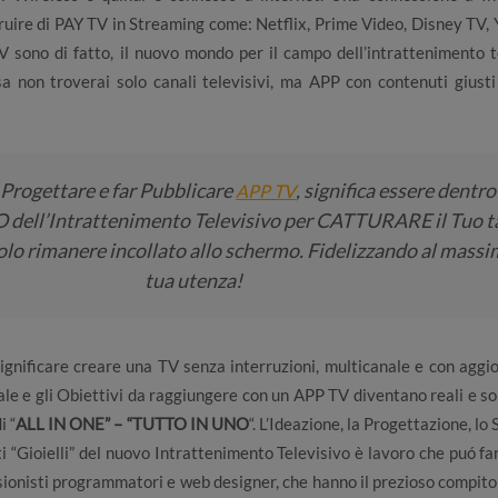
uire di PAY TV in Streaming come: Netflix, Prime Video, Disney TV,
 sono di fatto, il nuovo mondo per il campo dell’intrattenimento t
sa non troverai solo canali televisivi, ma APP con contenuti giusti
r Progettare e far Pubblicare
, significa essere dentro 
APP TV
l’Intrattenimento Televisivo per CATTURARE il Tuo t
olo rimanere incollato allo schermo.
Fidelizzando al massi
tua utenza!
significare creare una TV senza interruzioni, multicanale e con agg
riale e gli Obiettivi da raggiungere con un APP TV diventano reali e s
i “
ALL IN ONE” – “TUTTO IN UNO
“. L’Ideazione, la Progettazione, lo
ti “Gioielli” del nuovo Intrattenimento Televisivo è lavoro che puó fa
onisti programmatori e web designer, che hanno il prezioso compito