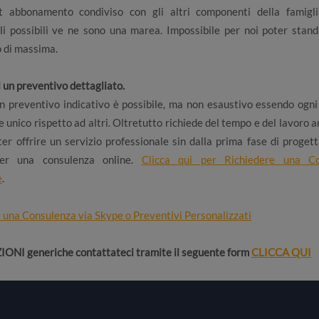
t abbonamento condiviso con gli altri componenti della famigl
ali possibili ve ne sono una marea. Impossibile per noi poter stan
o di massima.
i un preventivo dettagliato.
n preventivo indicativo è possibile, ma non esaustivo essendo ogni
unico rispetto ad altri. Oltretutto richiede del tempo e del lavoro a
ter offrire un servizio professionale sin dalla prima fase di progett
per una consulenza online.
Clicca qui per Richiedere una Co
e
.
e una Consulenza via Skype o Preventivi Personalizzati
ONI generiche contattateci tramite il seguente form
CLICCA QUI