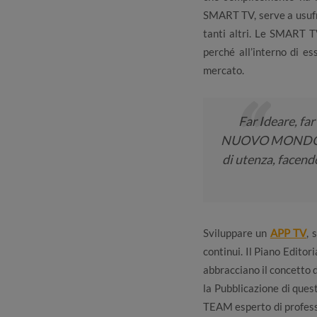
SMART TV, serve a usufr
tanti altri. Le SMART TV
perché all’interno di es
mercato.
Far Ideare, fa
NUOVO MONDO del
di utenza, facend
Sviluppare un
APP TV
, 
continui. Il Piano Edito
abbracciano il concetto d
la Pubblicazione di ques
TEAM esperto di professi