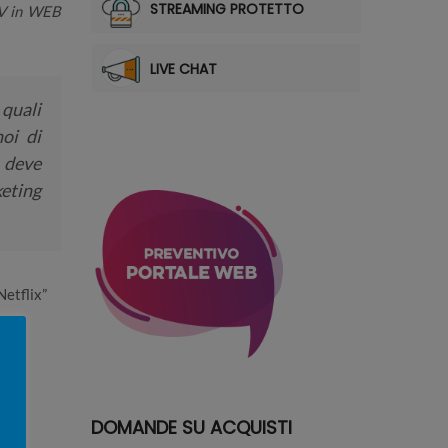
STREAMING PROTETTO
TV in WEB
LIVE CHAT
quali
oi di
 deve
keting
Netflix”
DOMANDE SU ACQUISTI