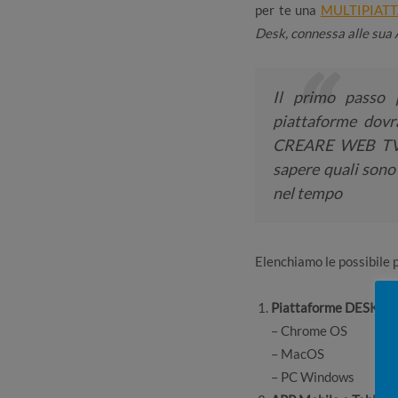
per te una
MULTIPIAT
Desk, connessa alle sua 
Il primo passo
piattaforme dovr
CREARE WEB TV 
sapere quali sono 
nel tempo
Elenchiamo le possibile p
Piattaforme DESK
(C
– Chrome OS
– MacOS
– PC Windows