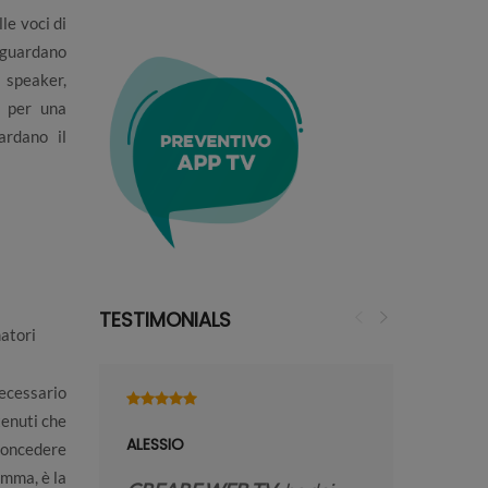
le voci di
iguardano
 speaker,
. per una
ardano il
TESTIMONIALS
matori
necessario
tenuti che
ALESSIO
ELISABET
 concedere
amma, è la