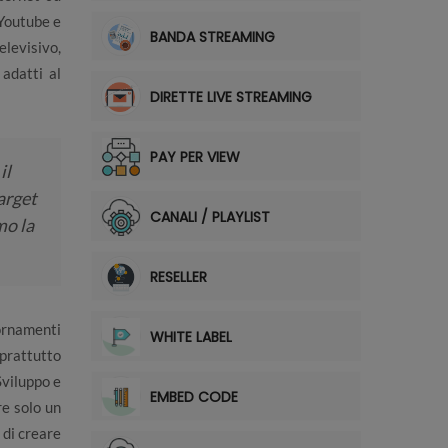
 Youtube e
BANDA STREAMING
elevisivo,
 adatti al
DIRETTE LIVE STREAMING
PAY PER VIEW
il
arget
CANALI / PLAYLIST
mo la
RESELLER
iornamenti
WHITE LABEL
oprattutto
 Sviluppo e
EMBED CODE
re solo un
 di creare