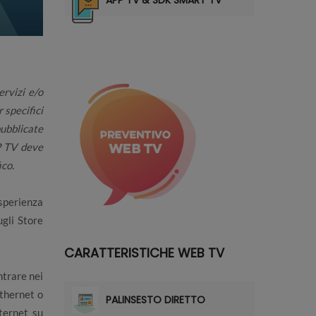
APP TV & SDK SMART TV
rvizi e/o
 specifici
ubblicate
PP TV deve
ico.
sperienza
ugli Store
CARATTERISTICHE WEB TV
ntrare nei
thernet o
PALINSESTO DIRETTO
ternet su