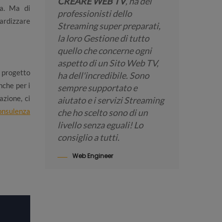
CREARE WEB TV
, ha dei
Lo STR
ia. Ma di
professionisti dello
per ogni
dardizzare
Streaming super preparati,
Abbiamo
la loro Gestione di tutto
PAY TV,
quello che concerne ogni
possibil
aspetto di un Sito Web TV,
poter us
 progetto
ha dell'incredibile. Sono
PORTAL
nche per i
sempre supportato e
di alto 
azione, ci
aiutato e i servizi Streaming
il Tea
nsulenza
che ho scelto sono di un
è stato 
livello senza eguali! Lo
creato 
consiglio a tutti.
mondo!
Web Engineer
GIAM