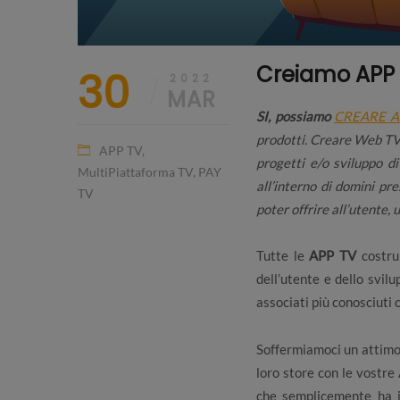
Creiamo APP 
30
2022
MAR
SI, possiamo
CREARE A
prodotti. Creare Web TV 
APP TV
,
progetti e/o sviluppo 
MultiPiattaforma TV
,
PAY
all’interno di domini p
TV
poter offrire all’utente,
Tutte le
APP TV
costrui
dell’utente e dello svil
associati più conosciuti c
Soffermiamoci un attimo
loro store con le vostr
che semplicemente ha i