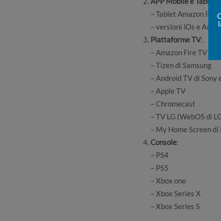
APP Mobile e Tablet
:
– Tablet Amazon Fire
Q
– versioni iOs e Andro
Piattaforme TV
:
– Amazon Fire TV
– Tizen di Samsung
– Android TV di Sony e
– Apple TV
– Chromecast
– TV LG (WebOS di L
– My Home Screen di 
Console
:
– PS4
– PS5
– Xbox one
– Xbox Series X
– Xbox Series S