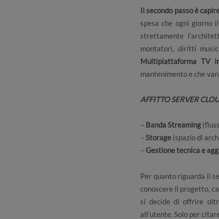
Il secondo passo è capir
spesa che ogni giorno i
strettamente l’archite
montatori, diritti musi
Multipiattaforma TV i
mantenimento e che van
AFFITTO SERVER CLOUD 
–
Banda Streaming
(fluss
–
Storage
(spazio di arch
–
Gestione tecnica e agg
Per quanto riguarda il se
conoscere il progetto, ca
si decide di offrire ol
all’utente. Solo per cit