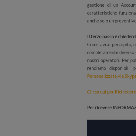
gestione di un Accoun
caratteristiche funzion
anche solo un preventiv
Il terzo passo è chiederc
Come avrai percepito, u
completamente diverso e 
nostri operatori. Per po
rendiamo disponibili 
Personalizzata via Skyp
Clicca qui per Richieder
Per ricevere INFORMAZI