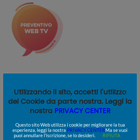
CARATTERISTICHE WEB TV
Utilizzando il sito, accetti l'utilizzo
PALINSESTO DIRETTO
dei Cookie da parte nostra. Leggi la
nostra
PRIVACY CENTER
BANDA STREAMING
Questo sito Web utilizza i cookie per migliorare la tua
esperienza, leggi la nostra
PRIVACY CENTER
Ma se vuoi
puoi annullare l'iscrizione, se lo desideri.
RIFIUTA
DIRETTE LIVE STREAMING