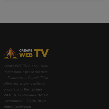
Creare WEB TV
è la Soluzione
Professionale per permetterti
di
Realizzare un Portale TV di
ultima generazione nativo e
proprietario
.
Realizziamo
WEB TV
,
Costruiamo PAY TV
,
Costruiamo E-LEARNING in
Video Conferenza
,