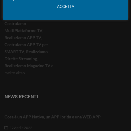
Video Conferenza
,
ACCETTA
Costruiamo Portali
Streaming per Giochi Online
,
Costruiamo
MultiPiattaforme TV
,
Realizziamo APP TV
,
Costruiamo APP TV per
SMART TV
,
Realizziamo
Dirette Streaming
,
Realizziamo Magazine TV
e
molto altro
NEWS RECENTI
Cosa è un APP Nativa, un APP Ibrida e una WEB APP
29 Aprile 2022