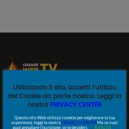
Creare WEB TV
è la Soluzione
Utilizzando il sito, accetti l'utilizzo
Professionale per permetterti
dei Cookie da parte nostra. Leggi la
di
Realizzare un Portale TV di
nostra
PRIVACY CENTER
ultima generazione nativo e
proprietario
.
Realizziamo
Questo sito Web utilizza i cookie per migliorare la tua
WEB TV
,
Costruiamo PAY TV
,
esperienza, leggi la nostra
PRIVACY CENTER
Ma se vuoi
Costruiamo E-LEARNING in
puoi annullare l'iscrizione, se lo desideri.
RIFIUTA