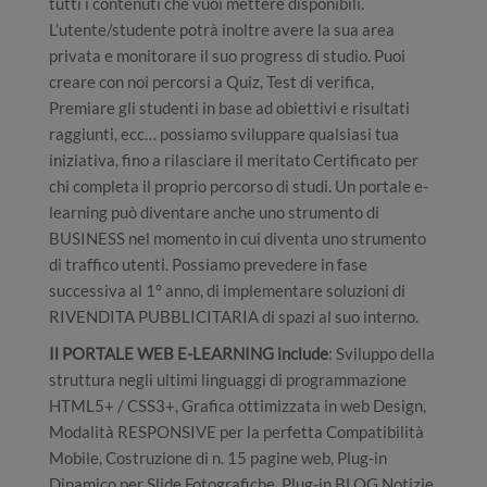
tutti i contenuti che vuoi mettere disponibili.
L’utente/studente potrà inoltre avere la sua area
privata e monitorare il suo progress di studio. Puoi
creare con noi percorsi a Quiz, Test di verifica,
Premiare gli studenti in base ad obiettivi e risultati
raggiunti, ecc… possiamo sviluppare qualsiasi tua
iniziativa, fino a rilasciare il meritato Certificato per
chi completa il proprio percorso di studi. Un portale e-
learning può diventare anche uno strumento di
BUSINESS nel momento in cui diventa uno strumento
di traffico utenti. Possiamo prevedere in fase
successiva al 1° anno, di implementare soluzioni di
RIVENDITA PUBBLICITARIA di spazi al suo interno.
Il PORTALE WEB E-LEARNING include
: Sviluppo della
struttura negli ultimi linguaggi di programmazione
HTML5+ / CSS3+, Grafica ottimizzata in web Design,
Modalità RESPONSIVE per la perfetta Compatibilità
Mobile, Costruzione di n. 15 pagine web, Plug-in
Dinamico per Slide Fotografiche, Plug-in BLOG Notizie