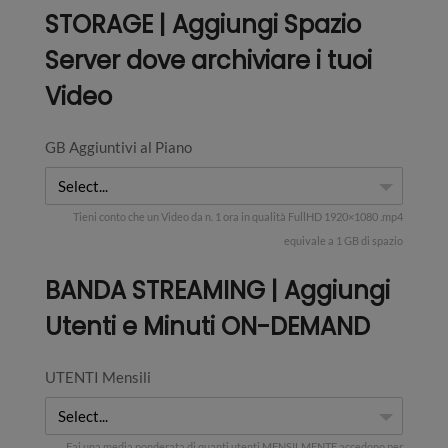
STORAGE | Aggiungi Spazio
Server dove archiviare i tuoi
Video
GB Aggiuntivi al Piano
Select...
Tieni conto che un Video da n. 1 ora in qualità FullHD 1920×1080 .mp4
equivale a 1 GB di spazio
BANDA STREAMING | Aggiungi
Utenti e Minuti ON-DEMAND
UTENTI Mensili
Select...
Fai una media ponderata di quanti utenti MENSILMENTE accedono per