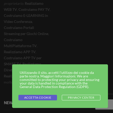
proprietario
.
Realizziamo
WEB TV
,
Costruiamo PAY TV
,
Costruiamo E-LEARNING in
Video Conferenza
,
Costruiamo Portali
Streaming per Giochi Online
,
Costruiamo
MultiPiattaforme TV
,
Realizziamo APP TV
,
Costruiamo APP TV per
SMART TV
,
Realizziamo
Dirette Streaming
,
Utilizzando il sito, accetti l'utilizzo dei cookie da
Realizziamo Magazine TV
parte nostra. Maggiori Informazioni. We are
e
committed to protecting your privacy and ensuring
molto altro
your data is handled in compliance with the
General Data Protection Regulation (GDPR)
.
ACCETTA COOKIE
PRIVACY CENTER
NEWS RECENTI