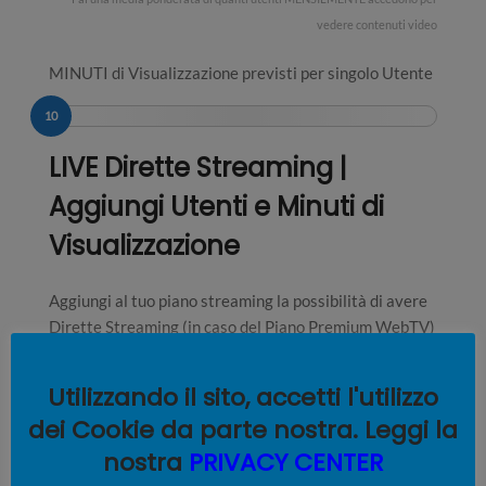
vedere contenuti video
MINUTI di Visualizzazione previsti per singolo Utente
10
LIVE Dirette Streaming |
Aggiungi Utenti e Minuti di
Visualizzazione
Aggiungi al tuo piano streaming la possibilità di avere
Dirette Streaming (in caso del Piano Premium WebTV)
e aggiungi più Minuti e Utenti connessi
contemporaneamente (in caso dei Piani Business e
Utilizzando il sito, accetti l'utilizzo
Enterprise nella quale il Live Streaming è già incluso
dei Cookie da parte nostra. Leggi la
nei minuti complessivi del piano.
nostra
PRIVACY CENTER
Quante Dirette al mese?