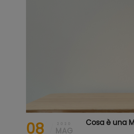
Cosa è una 
08
2020
MAG