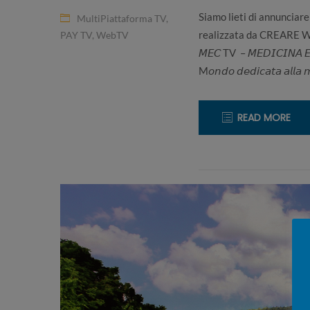
Siamo lieti di annuncia
MultiPiattaforma TV
,
realizzata da CREARE WEB
PAY TV
,
WebTV
𝘔𝘌𝘊 TV – 𝘔𝘌𝘋𝘐𝘊𝘐𝘕𝘈 𝘌𝘚𝘛𝘌
M𝘰𝘯𝘥𝘰 𝘥𝘦𝘥𝘪𝘤𝘢𝘵𝘢 𝘢𝘭𝘭𝘢 𝘮𝘦
READ MORE
22
CREARE
Luglio
WEB
2020
TV