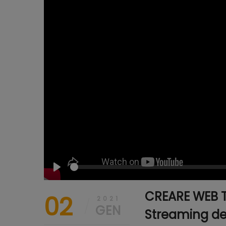
See
Play
CREARE WEB T
02
2021
GEN
Streaming ded