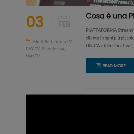
Cosa è una 
03
2021
FEB
PIATTAFORMA Streaming 
cliente in ogni più picc
MultiPiattaforma TV
,
UNICA e identificativa!
PAY TV
,
Piattaforma
,
WebTV
READ MORE
20
CREARE
Gennaio
WEB
2021
TV