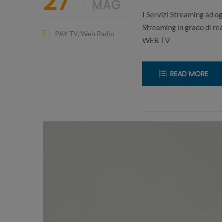
27
MAG
I Servizi Streaming ad og
Streaming in grado di re
PAY TV
,
Web Radio
WEB TV
READ MORE
8
CREARE
Maggio
WEB
2020
TV