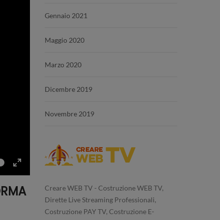
Gennaio 2021
Maggio 2020
Marzo 2020
Dicembre 2019
Novembre 2019
e
Toggle
Fullscreen
FORMA
Creare WEB TV - Costruzione WEB TV,
Dirette Live Streaming Professionali,
Costruzione PAY TV, Costruzione E-