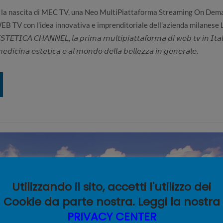
re la nascita di MEC TV, una Neo MultiPiattaforma Streaming On Dem
 TV con l’idea innovativa e imprenditoriale dell’azienda milanese L
𝘛𝘐𝘊𝘈 𝘊𝘏𝘈𝘕𝘕𝘌𝘓, 𝘭𝘢 𝘱𝘳𝘪𝘮𝘢 𝘮𝘶𝘭𝘵𝘪𝘱𝘪𝘢𝘵𝘵𝘢𝘧𝘰𝘳𝘮𝘢 𝘥𝘪 𝘸𝘦𝘣 𝘵𝘷 𝘪𝘯 𝘐𝘵𝘢𝘭
𝘥𝘪𝘤𝘪𝘯𝘢 𝘦𝘴𝘵𝘦𝘵𝘪𝘤𝘢 𝘦 𝘢𝘭 𝘮𝘰𝘯𝘥𝘰 𝘥𝘦𝘭𝘭𝘢 𝘣𝘦𝘭𝘭𝘦𝘻𝘻𝘢 𝘪𝘯 𝘨𝘦𝘯𝘦𝘳𝘢𝘭𝘦.
Utilizzando il sito, accetti l'utilizzo dei
Cookie da parte nostra. Leggi la nostra
PRIVACY CENTER