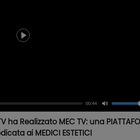
Play
k
Volum
Current
00:44
time
Toggle
Mute
V ha Realizzato MEC TV: una PIATTA
icata ai MEDICI ESTETICI