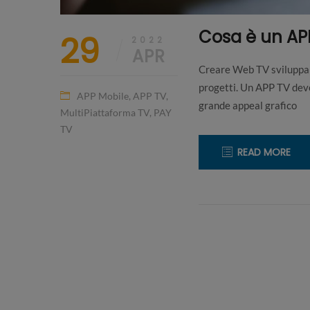
Cosa è un APP
29
2022
APR
Creare Web TV sviluppa p
progetti. Un APP TV deve 
APP Mobile
,
APP TV
,
grande appeal grafico
MultiPiattaforma TV
,
PAY
TV
READ MORE