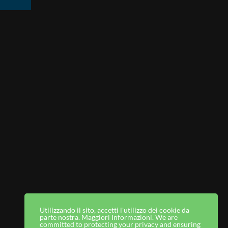
Utilizzando il sito, accetti l'utilizzo dei cookie da
parte nostra. Maggiori Informazioni. We are
committed to protecting your privacy and ensuring