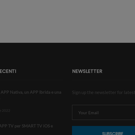
ECENTI
NEWSLETTER
 APP Nativa, un APP Ibrida e una
Sign up the newsletter for lates
P
le 2022
APP TV per SMART TV iOS e
SUBSCRIBE