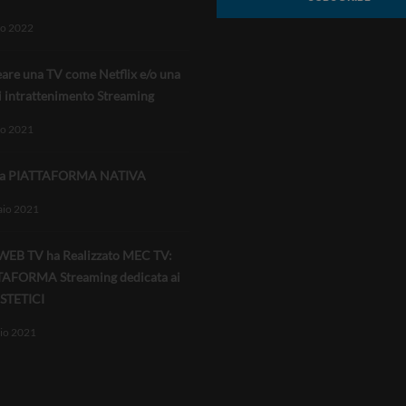
o 2022
eare una TV come Netflix e/o una
i intrattenimento Streaming
o 2021
una PIATTAFORMA NATIVA
aio 2021
EB TV ha Realizzato MEC TV:
TAFORMA Streaming dedicata ai
STETICI
io 2021