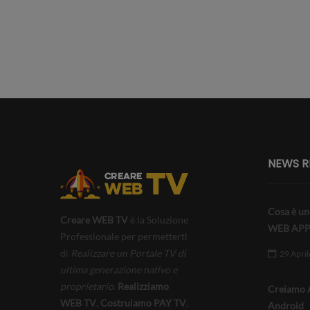
NEWS R
Cosa è un
Creare WEB TV
è la Soluzione
WEB AP
Professionale per permetterti
di
Realizzare un Portale TV di
29 Apri
ultima generazione nativo e
proprietario
.
Realizziamo
Creiamo 
WEB TV
,
Costruiamo PAY TV
,
Android