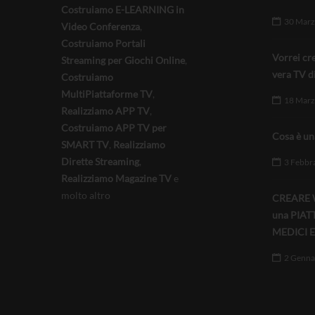
Costruiamo E-LEARNING in
30 Marz
Video Conferenza
,
Costruiamo Portali
Vorrei cr
Streaming per Giochi Online
,
vera TV d
Costruiamo
MultiPiattaforme TV
,
18 Marz
Realizziamo APP TV
,
Costruiamo APP TV per
Cosa è 
SMART TV
,
Realizziamo
Dirette Streaming
,
3 Febbr
Realizziamo Magazine TV
e
molto altro
CREARE W
una PIAT
MEDICI E
2 Genna