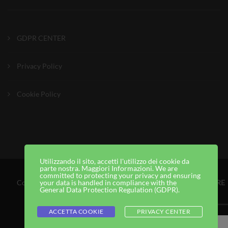
GDPR CENTER
Privacy Policy
Cookie Policy
Utilizzando il sito, accetti l'utilizzo dei cookie da
parte nostra. Maggiori Informazioni. We are
committed to protecting your privacy and ensuring
your data is handled in compliance with the
Copyright © 2025
Creare WEB TV
, Ideato e Realizzato da
CREARE
General Data Protection Regulation (GDPR)
.
WEB TV
ACCETTA COOKIE
PRIVACY CENTER