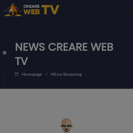
NEWS CREARE WEB
TV
Homepage
MLive Streaming
11
CREARE
Novembre
WEB
2019
TV